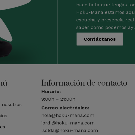
hace falta que tengas tod
Hoku-Mana estamos aquí
escucha y presencia real
saber cómo podemos ayu
Contáctanos
nú
Información de contacto
Horario:
9:00h – 21:00h
 nosotros
Correo electrónico:
hola@hoku-mana.com
cios
jordi@hoku-mana.com
res
isolda@hoku-mana.com