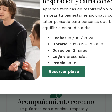
Respiración y calma consc
Aprende técnicas de respiración y re
mejorar tu bienestar emocional y c
taller pensado para personas que b
equilibrio en su día a día.
Fecha:
18 / 10 / 2026
Horario:
18:00 h – 20:00 h
contrarás en nuestros t
Duración:
2 horas
Lugar:
presencial
 seguro y cercano para que puedas aprender desde la exp
Precio:
30 €
 corporal y herramientas prácticas para ayudarte a senti
Reservar plaza
Acompañamiento cercano
Te guiamos con atención, respeto y