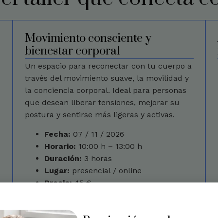
Movimiento consciente y
bienestar corporal
Un espacio para reconectar con tu cuerpo a
través del movimiento suave, la movilidad y
la conciencia corporal. Ideal para personas
o
que desean liberar tensiones, mejorar su
postura y sentirse más ligeras y activas.
Fecha:
07 / 11 / 2026
Horario:
10:00 h – 13:00 h
Duración:
3 horas
Lugar:
presencial / online
Precio:
45 €
Reservar plaza