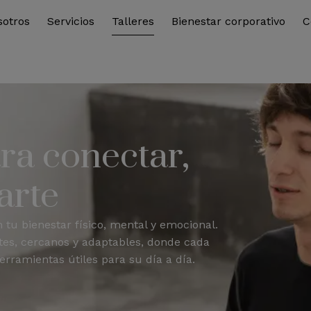
sotros
Servicios
Talleres
Bienestar corporativo
C
ra conectar,
arte
tu bienestar físico, mental y emocional.
s, cercanos y adaptables, donde cada
rramientas útiles para su día a día.