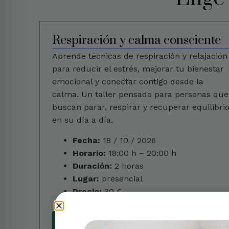
Respiración y calma consciente
Aprende técnicas de respiración y relajación
para reducir el estrés, mejorar tu bienestar
emocional y conectar contigo desde la
calma. Un taller pensado para personas que
buscan parar, respirar y recuperar equilibri
en su día a día.
Fecha:
18 / 10 / 2026
Horario:
18:00 h – 20:00 h
Duración:
2 horas
Lugar:
presencial
Precio:
30 €
Reservar plaza