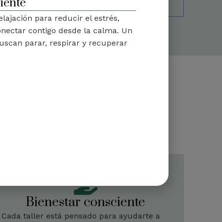
iente
lajación para reducir el estrés,
onectar contigo desde la calma. Un
uscan parar, respirar y recuperar
alleres?
eriencia.
rte mejor.
Bienestar consciente
Cada taller está pensado para ayudarte a