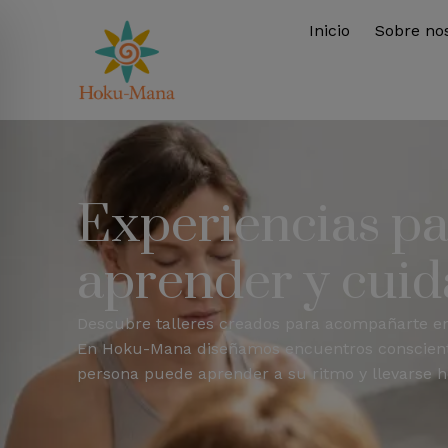
Inicio
Sobre no
Experiencias pa
aprender y cuid
Descubre talleres creados para acompañarte en 
En Hoku-Mana diseñamos encuentros consciente
persona puede aprender a su ritmo y llevarse he