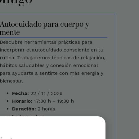
Autocuidado para cuerpo y
mente
Descubre herramientas prácticas para
incorporar el autocuidado consciente en tu
rutina. Trabajaremos técnicas de relajación,
hábitos saludables y conexión emocional
para ayudarte a sentirte con más energía y
bienestar.
Fecha:
22 / 11 / 2026
Horario:
17:30 h – 19:30 h
Duración:
2 horas
Lugar:
online
Precio:
30 €
Reservar plaza