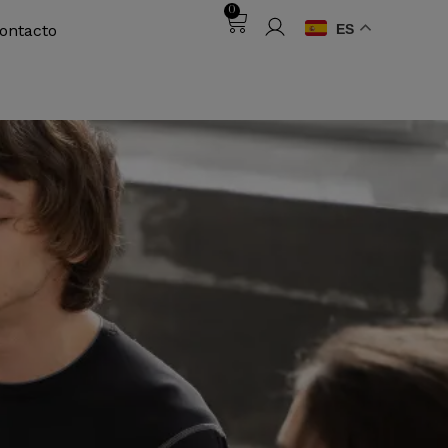
0
ES
ontacto