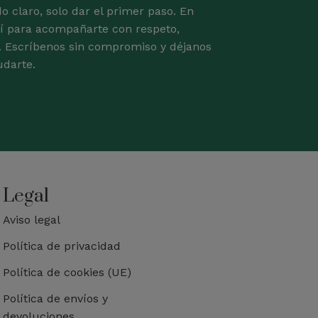
o claro, solo dar el primer paso. En
 para acompañarte con respeto,
. Escríbenos sin compromiso y déjanos
darte.
Legal
Aviso legal
Política de privacidad
Política de cookies (UE)
Política de envíos y
devoluciones